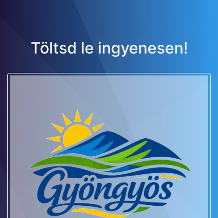
Töltsd le ingyenesen!